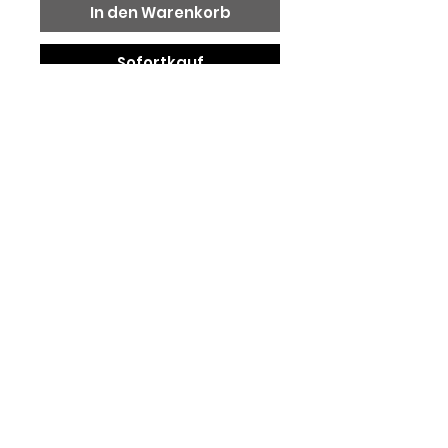
In den Warenkorb
Sofortkauf
Kunstprint Hahnemühle Matt Fine 
Art 308
© 2023 by luigino